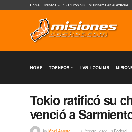
Home
Torneos
1 vs 1 con MB
Misioneros en el exterior
HOME
TORNEOS
1 VS 1 CON MB
MISION
Tokio ratificó su 
venció a Sarmient
by
Maxi Acosta
3 febrero, 2022
in
Federal