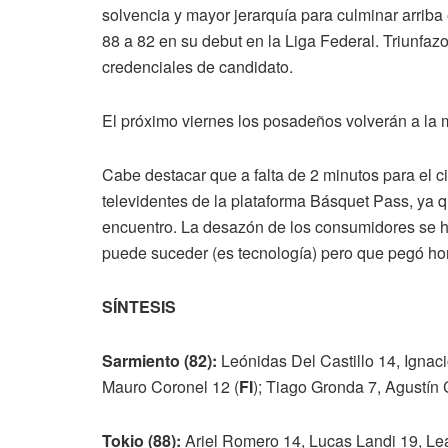
solvencia y mayor jerarquía para culminar arriba 
88 a 82 en su debut en la Liga Federal. Triunfazo
credenciales de candidato.
El próximo viernes los posadeños volverán a la 
Cabe destacar que a falta de 2 minutos para el c
televidentes de la plataforma Básquet Pass, ya 
encuentro. La desazón de los consumidores se hiz
puede suceder (es tecnología) pero que pegó ho
SÍNTESIS
Sarmiento (82):
Leónidas Del Castillo 14, Ignac
Mauro Coronel 12 (
FI
); Tiago Gronda 7, Agustí
Tokio (88):
Ariel Romero 14, Lucas Landi 19, L