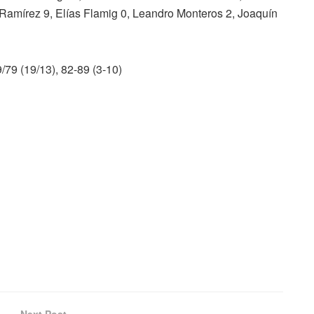
 Ramírez 9, Elías Flamig 0, Leandro Monteros 2, Joaquín
9/79 (19/13), 82-89 (3-10)
Next Post