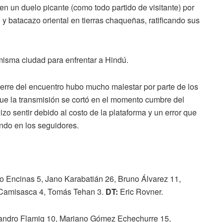
en un duelo picante (como todo partido de visitante) por
 y batacazo oriental en tierras chaqueñas, ratificando sus
misma ciudad para enfrentar a Hindú.
ierre del encuentro hubo mucho malestar por parte de los
que la transmisión se cortó en el momento cumbre del
o sentir debido al costo de la plataforma y un error que
ndo en los seguidores.
io Encinas 5, Jano Karabatián 26, Bruno Álvarez 11,
n Camisasca 4, Tomás Tehan 3.
DT:
Eric Rovner.
eandro Flamig 10, Mariano Gómez Echechurre 15,