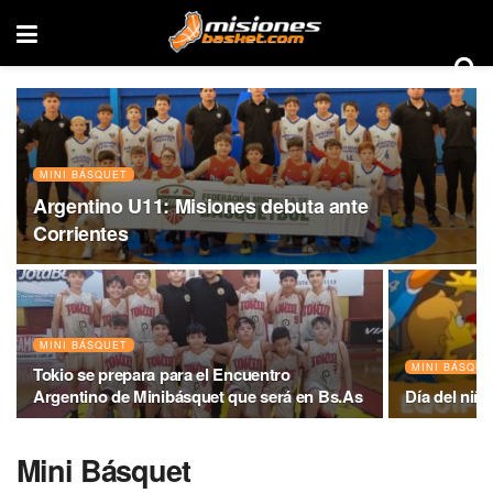
MINI BÁSQUET
Argentino U11: Misiones debuta ante
Corrientes
MINI BÁSQUET
MINI BÁSQUE
Tokio se prepara para el Encuentro
Argentino de Minibásquet que será en Bs.As
Día del niñ
Mini Básquet