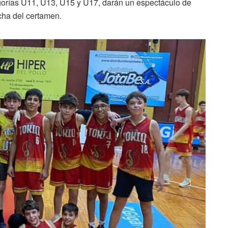
tegorías U11, U13, U15 y U17, darán un espectáculo de
cha del certamen.