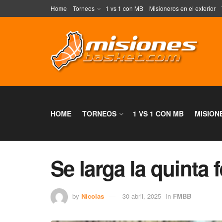
Home
Torneos
1 vs 1 con MB
Misioneros en el exterior
HOME
TORNEOS
1 VS 1 CON MB
MISION
Se larga la quinta
by
Nicolas
30 abril, 2025
in
FMBB