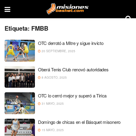
Etiqueta:
FMBB
OTC derrotó a Mitre y sigue invicto
20 SEPTIEMBRE, 2025
Oberá Tenis Club renovó autoridades
8 AGOSTO, 2025
OTC lo cerró mejor y superó a Tirica
31 MAYO, 2025
Domingo de chicas en el Básquet misonero
15 MAYO, 2025