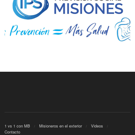
1 vs 1 con MB
Misioneros en el exterior
Videos
Contacto