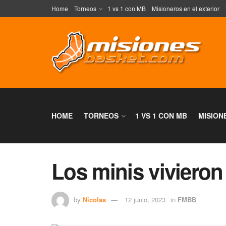
Home
Torneos
1 vs 1 con MB
Misioneros en el exterior
HOME
TORNEOS
1 VS 1 CON MB
MISION
Los minis viviero
by
Nicolas
12 junio, 2023
in
FMBB