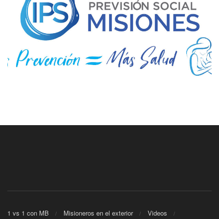
1 vs 1 con MB
Misioneros en el exterior
Videos