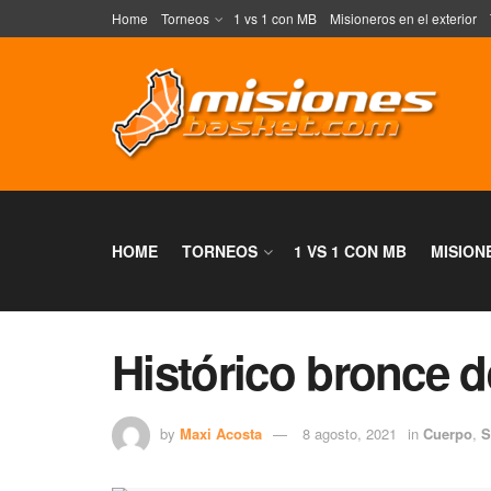
Home
Torneos
1 vs 1 con MB
Misioneros en el exterior
HOME
TORNEOS
1 VS 1 CON MB
MISION
Histórico bronce d
by
Maxi Acosta
8 agosto, 2021
in
Cuerpo
,
S