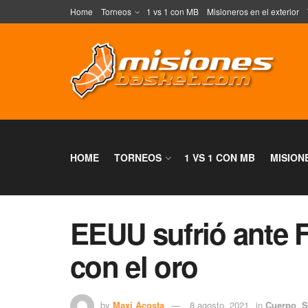
Home
Torneos
1 vs 1 con MB
Misioneros en el exterior
HOME
TORNEOS
1 VS 1 CON MB
MISION
EEUU sufrió ante F
con el oro
by
Maxi Acosta
8 agosto, 2021
in
Cuerpo
,
S