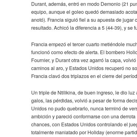
Durant, además, entró en modo Demonio (21 puntos
equipo, aunque el goleo quedó demasiado acotad
anotó). Francia siguió fiel a su apuesta de jugar 
resultado. Achicó la diferencia a 5 (44-39), y se 
Francia empezó el tercer cuarto metiéndole muc
funcionó como efecto de alerta. El bombero Holid
Fournier, y Durant otra vez agarró la capa, volvió
caminos al aro, y Estados Unidos recuperó no sol
Francia clavó dos triplazos en el cierre del perío
Un triple de Ntilikina, de buen ingreso, le dio lu
galos, las pérdidas, volvió a pesar de forma decis
Unidos no pudo quebrarlo, nunca terminó de vers
ambición y pareció conformarse con una derrota mu
chances, con Estados Unidos controlando el jueg
totalmente maniatado por Holiday (enorme partid