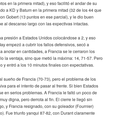
 en la primera mitad), y eso facilitó el andar de su
o a KD y Batum en la primera mitad (32 de los 44 que
con Gobert (13 puntos en ese parcial), y le dio buen
fue al descanso largo con las expectivas intactas.
ha presión a Estados Unidos colocándose a 2, y eso
ay empezó a cubrir los fallos defensivos, secó a
 a anotar en cantidades, a Francia se le cerraron los
o la ventaja, sino que metió la máxima: 14, 71-57. Pero
do y entró a los 10 minutos finales con expectativas.
z al sueño de Francia (70-73), pero el problema de los
iva para el intento de pasar al frente. Si bien Estados
e en serios problemas. A Francia le faltó un poco de
y digna, pero derrota al fin. El cierre le llegó sin
o, y Francia resignado, con su goleador (Fournier)
o). Fue triunfo yanqui 87-82, con Durant claramente