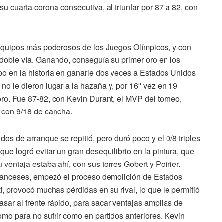
ó su cuarta corona consecutiva, al triunfar por 87 a 82, con
 equipos más poderosos de los Juegos Olímpicos, y con
 doble vía. Ganando, conseguía su primer oro en los
po en la historia en ganarle dos veces a Estados Unidos
o le dieron lugar a la hazaña y, por 16º vez en 19
ro. Fue 87-82, con Kevin Durant, el MVP del torneo,
, con 9/18 de cancha.
dos de arranque se repitió, pero duró poco y el 0/8 triples
ue logró evitar un gran desequilibrio en la pintura, que
entaja estaba ahí, con sus torres Gobert y Poirier.
franceses, empezó el proceso demolición de Estados
d, provocó muchas pérdidas en su rival, lo que le permitió
asar al frente rápido, para sacar ventajas amplias de
omo para no sufrir como en partidos anteriores. Kevin