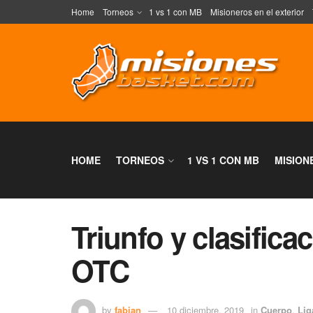
Home
Torneos
1 vs 1 con MB
Misioneros en el exterior
HOME
TORNEOS
1 VS 1 CON MB
MISION
Triunfo y clasifica
OTC
by
fabian
10 diciembre, 2019
in
Cuerpo
,
Lig