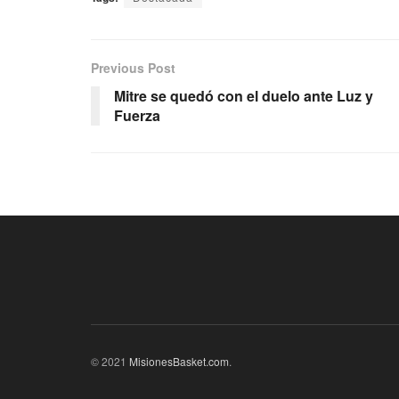
Previous Post
Mitre se quedó con el duelo ante Luz y
Fuerza
© 2021
MisionesBasket.com
.