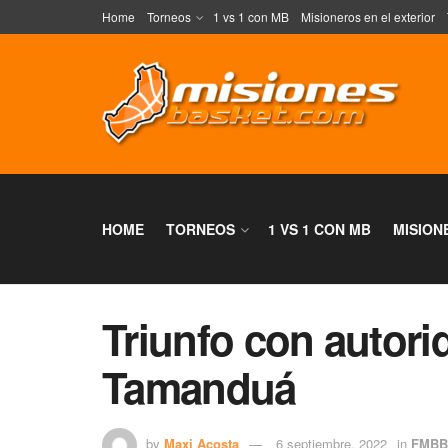
Home
Torneos
1 vs 1 con MB
Misioneros en el exterior
HOME
TORNEOS
1 VS 1 CON MB
MISION
Triunfo con autori
Tamanduá
by
Maxi Acosta
6 septiembre, 2022
in
FMBB