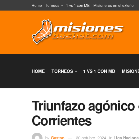
Home
Torneos
1 vs 1 con MB
Misioneros en el exterior
HOME
TORNEOS
1 VS 1 CON MB
MISION
Triunfazo agónico 
Corrientes
by
Gaston
30 octubre, 2024
in
Liga Naciona