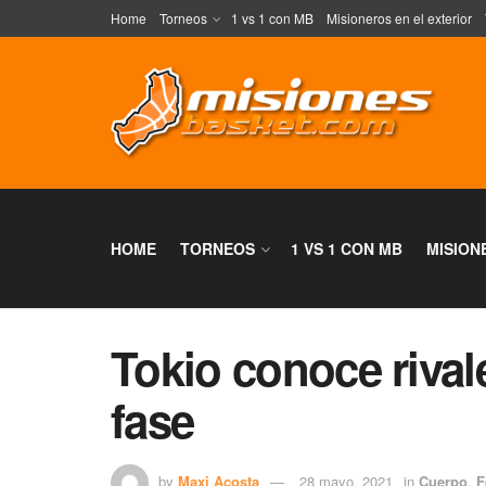
Home
Torneos
1 vs 1 con MB
Misioneros en el exterior
HOME
TORNEOS
1 VS 1 CON MB
MISION
Tokio conoce rival
fase
by
Maxi Acosta
28 mayo, 2021
in
Cuerpo
,
F