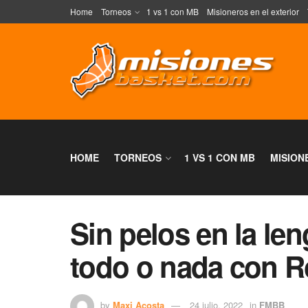
Home
Torneos
1 vs 1 con MB
Misioneros en el exterior
HOME
TORNEOS
1 VS 1 CON MB
MISION
Sin pelos en la le
todo o nada con 
by
Maxi Acosta
24 julio, 2022
in
FMBB