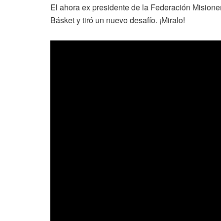
El ahora ex presidente de la Federación Mision
Básket y tiró un nuevo desafío. ¡Miralo!