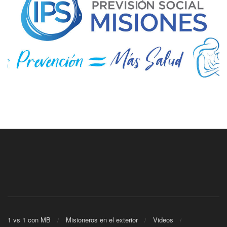
1 vs 1 con MB
Misioneros en el exterior
Videos