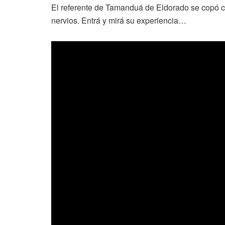
El referente de Tamanduá de Eldorado se copó c
nervios. Entrá y mirá su experiencia…