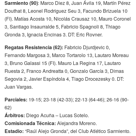
Sarmiento (90)
: Marco Diez 8, Juan Ávila 19, Martín Pérez
Douthat 8, Leonel Rodriguez Seu 3, Facundo Brizuela 10
(FI). Matías Acosta 10, Nicolás Crausaz 10, Mauro Coronel
3, Santiago Insaurralde 5, Fabricio Spagnoli 8, Thiago
Gronda 3, Ignacia Encinas 3. DT: Eric Rovner.
Regatas Resistencia (62):
Fabricio Djurdjevic 0,
Fernando Margosa 3, Marco Tortarolo 13, Lautaro Moreau
3, Bruno Galassi 15 (FI). Mauro La Regina 17, Lautaro
Ruesta 2, Franco Andreatta 0, Gonzalo García 3, Dimas
Segovia 2, Javier Espíndola 4, Tiago Drocezesky 0. DT:
Juan Vargas.
Parciales:
19-15; 23-18 (42-33); 22-13 (64-46); 26-16 (90-
62)
Árbitros:
Diego Acuña – Lucas Sotelo.
Comisionada Técnica:
Alejandra Moreno.
Estadio:
“Raúl Alejo Gronda”, del Club Atlético Sarmiento.