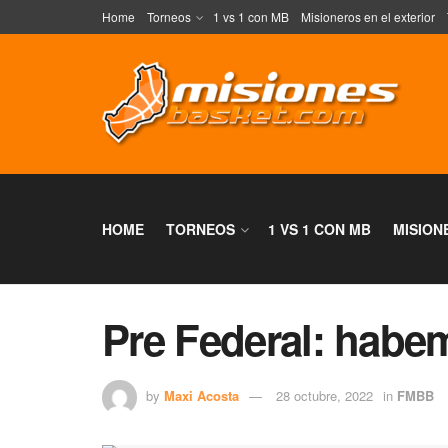
Home
Torneos
1 vs 1 con MB
Misioneros en el exterior
HOME
TORNEOS
1 VS 1 CON MB
MISION
Pre Federal: habe
by
Maxi Acosta
28 octubre, 2022
in
FMBB