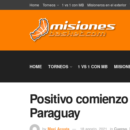
Home
Torneos
1 vs 1 con MB
Misioneros en el exterior
HOME
TORNEOS
1 VS 1 CON MB
MISION
Positivo comienzo
Paraguay
by
Maxi Acosta
18 agosto, 2021
in
Cuerpo
,