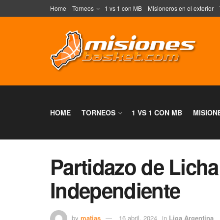
Home
Torneos
1 vs 1 con MB
Misioneros en el exterior
HOME
TORNEOS
1 VS 1 CON MB
MISION
Partidazo de Licha 
Independiente
by
matias
16 abril, 2024
in
Liga Argentina