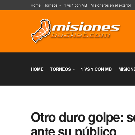
Home
Torneos
1 vs 1 con MB
Misioneros en el exterior
HOME
TORNEOS
1 VS 1 CON MB
MISION
Otro duro golpe: 
ante su público