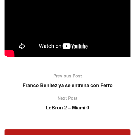
Ambos se acoplarán al equipo de Leandro Hiriart
directamente en la capital cordobesa, donde OTC tendrá
su estreno en la elite.
Datos: Básquet Plus
Previous Post
Franco Benitez ya se entrena con Ferro
Next Post
LeBron 2 – Miami 0