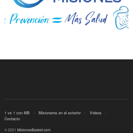
1 vs 1 con MB
Misioneros en el exterior
Videos
Contacto
© 2021
MisionesBasket.com
.