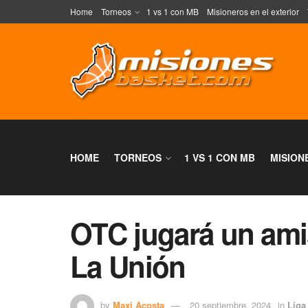
Home
Torneos
1 vs 1 con MB
Misioneros en el exterior
HOME
TORNEOS
1 VS 1 CON MB
MISION
OTC jugará un ami
La Unión
by
Maxi Acosta
20 septiembre, 2024
in
Liga