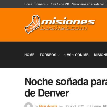
Home
Torneos
1 vs 1 con MB
Misioneros en el exterior
HOME
TORNEOS
1 VS 1 CON MB
MISION
Noche soñada para
de Denver
by
Maxi Acosta
29 abril, 2021
in
Cuerpo
,
N