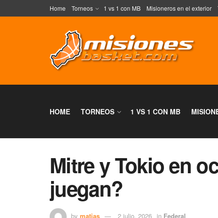
Home
Torneos
1 vs 1 con MB
Misioneros en el exterior
HOME
TORNEOS
1 VS 1 CON MB
MISION
Mitre y Tokio en 
juegan?
by
matias
2 julio, 2026
in
Federal