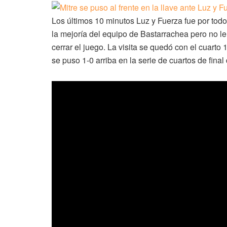
Los últimos 10 minutos Luz y Fuerza fue por todo,
la mejoría del equipo de Bastarrachea pero no le 
cerrar el juego. La visita se quedó con el cuarto 
se puso 1-0 arriba en la serie de cuartos de fina