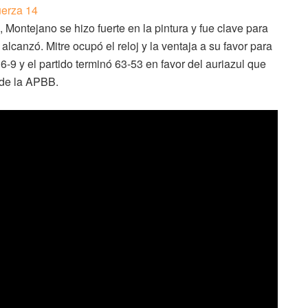
 Montejano se hizo fuerte en la pintura y fue clave para
alcanzó. Mitre ocupó el reloj y la ventaja a su favor para
16-9 y el partido terminó 63-53 en favor del auriazul que
l de la APBB.