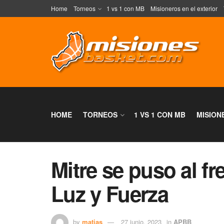
Home
Torneos
1 vs 1 con MB
Misioneros en el exterior
HOME
TORNEOS
1 VS 1 CON MB
MISION
Mitre se puso al fre
Luz y Fuerza
by
matias
27 junio, 2023
in
APBB