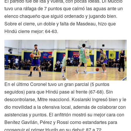
El partido fue de ida y vuelta, con pocas ideas. Di Muccio
tuvo una ráfaga de 7 puntos que calmó las aguas ante un
elenco chaqueño que siguió ordenado y jugando bien.
Sobre el cierre, un doble y falta de Masdeau, hizo que
Hindú cierre mejor: 64-63.
En el último Coronel tuvo un gran parcial (5 puntos
seguidos) para que Hindú pase al frente (67-68). Sin
descontrolarse, Mitre reaccionó. Kosiarski ingresó bien y le
dio movilidad a la ofensiva local, además de colaborar con
asistencias y puntos. El anfitrión mostró su mejor cara con
Benítez Gavilán, Pérez y Rossi como estandartes para
conseguir el primer triunfo en su debut: 87 a 72.