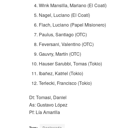
Wink Mansilla, Mariano (El Coatí)
Nagel, Luciano (El Coatí)
Flach, Luciano (Papel Misionero)
Paulus, Santiago (OTC)
Feversani, Valentino (OTC)
Gauvry, Martín (OTC)
Hauser Sarubbi, Tomas (Tokio)
Ibañez, Katriel (Tokio)
Terlecki, Francisco (Tokio)
Dt: Tomasi, Daniel
As: Gustavo López
Pf: Lía Amarilla
Tags:
Destacada