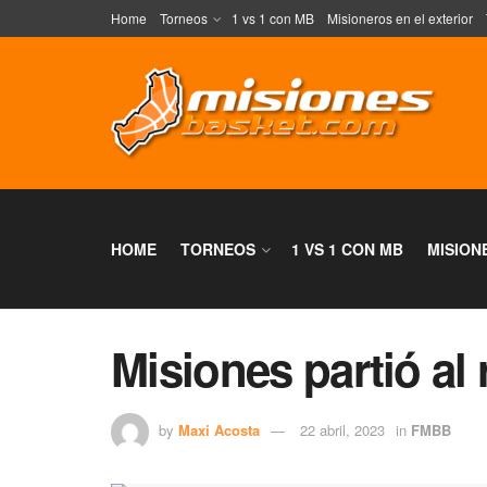
Home
Torneos
1 vs 1 con MB
Misioneros en el exterior
HOME
TORNEOS
1 VS 1 CON MB
MISION
Misiones partió al
by
Maxi Acosta
22 abril, 2023
in
FMBB