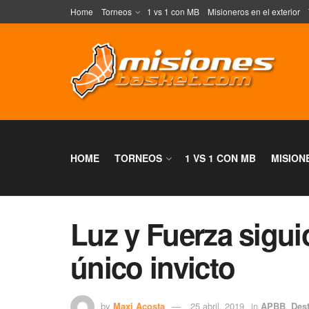
Home
Torneos
1 vs 1 con MB
Misioneros en el exterior
HOME
TORNEOS
1 VS 1 CON MB
MISION
Luz y Fuerza sigui
único invicto
by
Maxi Acosta
25 abril, 2019
in
APBB
,
Des