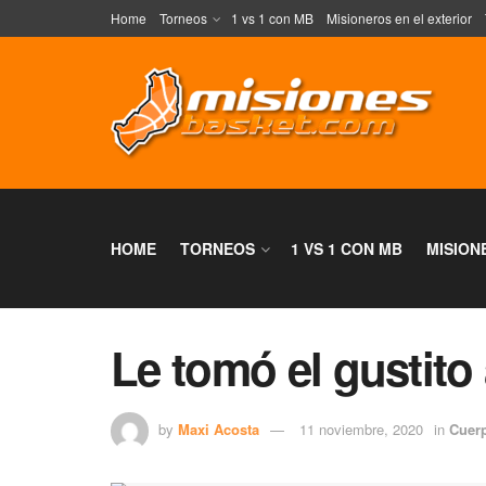
Home
Torneos
1 vs 1 con MB
Misioneros en el exterior
HOME
TORNEOS
1 VS 1 CON MB
MISION
Le tomó el gustito 
by
Maxi Acosta
11 noviembre, 2020
in
Cuer