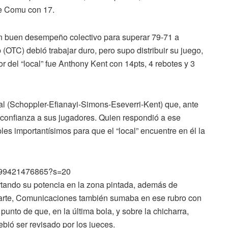
de Comu con 17.
un buen desempeño colectivo para superar 79-71 a
TC) debió trabajar duro, pero supo distribuir su juego,
 del “local” fue Anthony Kent con 14pts, 4 rebotes y 3
ial (Schoppler-Efianayi-Simons-Eseverri-Kent) que, ante
a confianza a sus jugadores. Quien respondió a ese
ples importantísimos para que el “local” encuentre en él la
20799421476865?s=20
rtando su potencia en la zona pintada, además de
 parte, Comunicaciones también sumaba en ese rubro con
 punto de que, en la última bola, y sobre la chicharra,
bió ser revisado por los jueces.