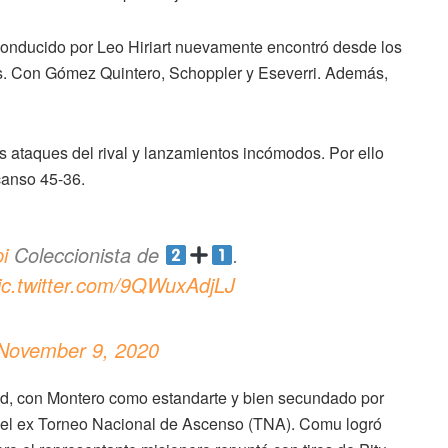
conducido por Leo Hiriart nuevamente encontró desde los
os. Con Gómez Quintero, Schoppler y Eseverri. Además,
os ataques del rival y lanzamientos incómodos. Por ello
canso 45-36.
i
Coleccionista de
.
ic.twitter.com/9QWuxAdjLJ
November 9, 2020
ctitud, con Montero como estandarte y bien secundado por
 el ex Torneo Nacional de Ascenso (TNA). Comu logró