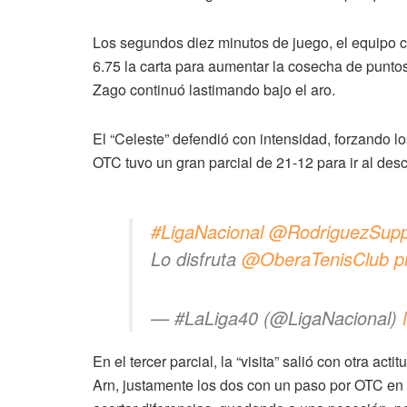
Los segundos diez minutos de juego, el equipo 
6.75 la carta para aumentar la cosecha de punt
Zago continuó lastimando bajo el aro.
El “Celeste” defendió con intensidad, forzando l
OTC tuvo un gran parcial de 21-12 para ir al des
#LigaNacional
@RodriguezSupp
Lo disfruta
@OberaTenisClub
p
— #LaLiga40 (@LigaNacional)
En el tercer parcial, la “visita” salió con otra a
Arn, justamente los dos con un paso por OTC en