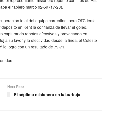
ro el representante misionero repuntó con tiros de Pitu
tapa el tablero marcó 62-59 (17-23).
cuperación total del equipo correntino, pero OTC tenía
 depositó en Kent la confianza de llevar el goleo.
o capturando rebotes ofensivos y provocando en
oj a su favor y la efectividad desde la línea, el Celeste
Y lo logró con un resultado de 79-71.
tenidos
Next Post
El séptimo misionero en la burbuja