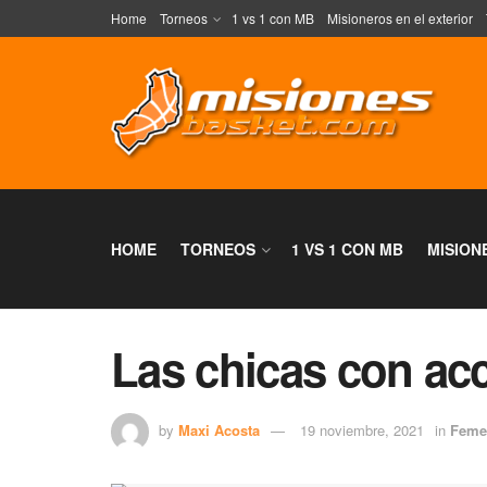
Home
Torneos
1 vs 1 con MB
Misioneros en el exterior
HOME
TORNEOS
1 VS 1 CON MB
MISION
Las chicas con acc
by
Maxi Acosta
19 noviembre, 2021
in
Feme