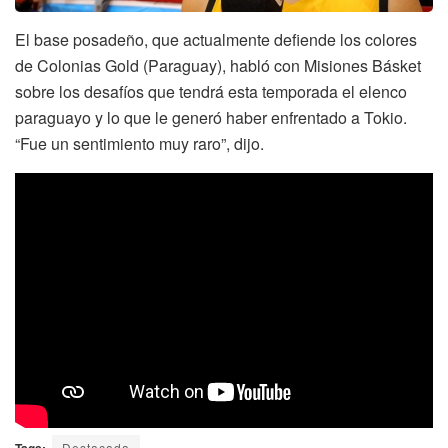
El base posadeño, que actualmente defiende los colores
de Colonias Gold (Paraguay), habló con Misiones Básket
sobre los desafíos que tendrá esta temporada el elenco
paraguayo y lo que le generó haber enfrentado a Tokio.
“Fue un sentimiento muy raro”, dijo.
Tags:
Destacada