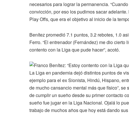
necesarios para lograr la permanencia. “Cuando
convicción, por eso los pudimos sacar adelante.
Play Offs, que era el objetivo al inicio de la tempo
Benítez promedió 7.1 puntos, 3.2 rebotes, 1.0 as
Ferro. “El entrenador (Fernández) me dio cierto li
contento con la Liga que pude hacer”, acotó.
La Liga en pandemia dejó distintos puntos de vi
ejemplo para el ex Sionista, Hindú, Hispano, entr
de mucho cansancio mental más que físico”, se s
de cumplir un sueño desde su primer contacto co
sueño fue jugar en la Liga Nacional. Ojalá lo pu
trabajo de muchos años que hoy está dando sus fr