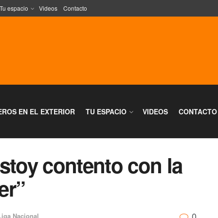
Tu espacio
Videos
Contacto
EROS EN EL EXTERIOR
TU ESPACIO
VIDEOS
CONTACTO
stoy contento con la
er”
0
Liga Nacional