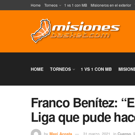
Home
Torneos
1 vs 1 con MB
Misioneros en el exterior
HOME
TORNEOS
1 VS 1 CON MB
MISION
Franco Benítez: “E
Liga que pude hac
by
Maxi Acosta
31 marzo, 2021
in
Cuerpo
,