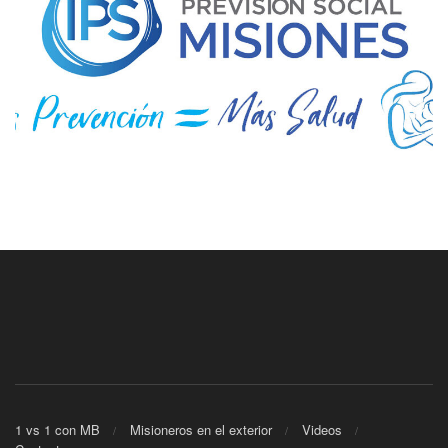
1 vs 1 con MB
Misioneros en el exterior
Videos