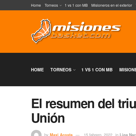
Home
Torneos
1 vs 1 con MB
Misioneros en el exterior
HOME
TORNEOS
1 VS 1 CON MB
MISION
El resumen del tri
Unión
by
Maxi Acosta
15 febrero, 2022
in
Liga Nac