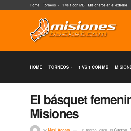
Home
Torneos
1 vs 1 con MB
Misioneros en el exterior
HOME
TORNEOS
1 VS 1 CON MB
MISION
El básquet femeni
Misiones
by
Maxi Acosta
31 marzo, 2020
in
Cuerpo
,