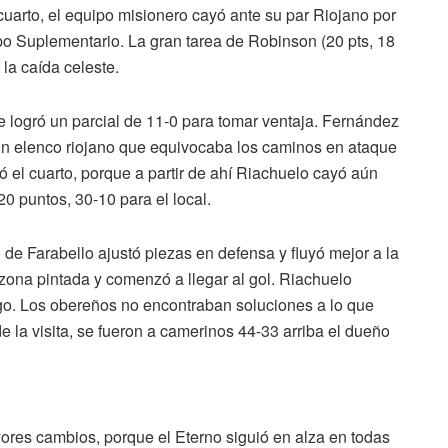
 cuarto, el equipo misionero cayó ante su par Riojano por
po Suplementario. La gran tarea de Robinson (20 pts, 18
 la caída celeste.
 logró un parcial de 11-0 para tomar ventaja. Fernández
 un elenco riojano que equivocaba los caminos en ataque
ó el cuarto, porque a partir de ahí Riachuelo cayó aún
20 puntos, 30-10 para el local.
o de Farabello ajustó piezas en defensa y fluyó mejor a la
 zona pintada y comenzó a llegar al gol. Riachuelo
go. Los obereños no encontraban soluciones a lo que
 de la visita, se fueron a camerinos 44-33 arriba el dueño
yores cambios, porque el Eterno siguió en alza en todas