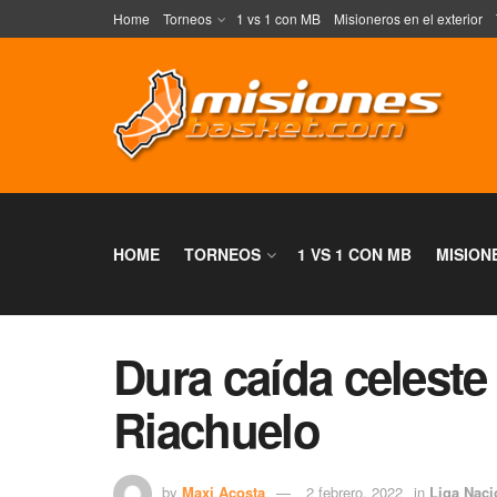
Home
Torneos
1 vs 1 con MB
Misioneros en el exterior
HOME
TORNEOS
1 VS 1 CON MB
MISION
Dura caída celeste
Riachuelo
by
Maxi Acosta
2 febrero, 2022
in
Liga Naci