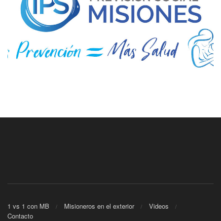
1 vs 1 con MB
Misioneros en el exterior
Videos
Contacto