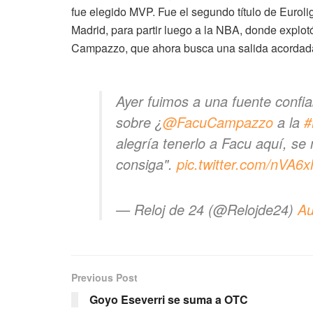
fue elegido MVP. Fue el segundo título de Eurol
Madrid, para partir luego a la NBA, donde explot
Campazzo, que ahora busca una salida acordada
Ayer fuimos a una fuente confi
sobre ¿
@FacuCampazzo
a la
#
alegría tenerlo a Facu aquí, se
consiga".
pic.twitter.com/nVA
— Reloj de 24 (@Relojde24)
Au
Previous Post
Goyo Eseverri se suma a OTC