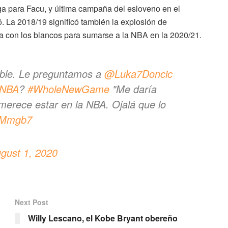
iga para Facu, y última campaña del esloveno en el
ó. La 2018/19 significó también la explosión de
 con los blancos para sumarse a la NBA en la 2020/21.
able. Le preguntamos a
@Luka7Doncic
NBA
?
#WholeNewGame
"Me daría
 merece estar en la NBA. Ojalá que lo
6xMmgb7
gust 1, 2020
Next Post
Willy Lescano, el Kobe Bryant obereño