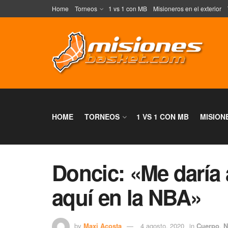
Home
Torneos
1 vs 1 con MB
Misioneros en el exterior
HOME
TORNEOS
1 VS 1 CON MB
MISION
Doncic: «Me daría 
aquí en la NBA»
by
Maxi Acosta
4 agosto, 2020
in
Cuerpo
,
N