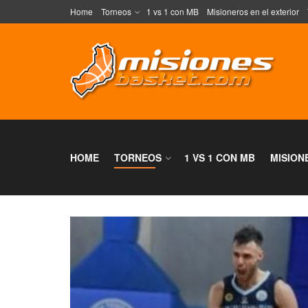
Home
Torneos
1 vs 1 con MB
Misioneros en el exterior
HOME
TORNEOS
1 VS 1 CON MB
MISION