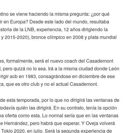
tino se viene haciendo la misma pregunta: ¿por qué
gir en Europa? Desde este lado del mundo, resultaba
toria de la LNB, experiencia, 12 años dirigiendo la
 y 2015-2020), bronce olímpico en 2008 y plata mundial
s, formalmente, será el nuevo coach del Casademont
 pero quizá no lo sea. Irá a la misma ciudad donde León
dirigir acb en 1983, consagrándose en diciembre de ese
a, que es otro club y no el actual Casademont.
l de esta temporada, por lo que no dirigirá las ventanas de
avía quién las dirigirá. En su contrato, tenía la opción
una oferta como esta. Lo normal sería que en las ventanas
 de Hernández, pero habrá que esperar. Y Oveja volverá
e Tokio 2020, en julio. Será la segunda experiencia de