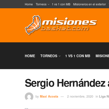
Home
Torneos
1 vs 1 con MB
Misioneros en el exterior
HOME
TORNEOS
1 VS 1 CON MB
MISION
Sergio Hernández 
by
Maxi Acosta
2 noviembre, 2020
in
Liga N