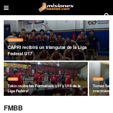
FEDERAL
CAPRI recibirá un triangular de la Liga
Federal U17
FMBB
FMBB
Tokio recibe las Formativas U11 y U15 de la
Tomás Sarub
Liga Federal
crecimiento
FMBB