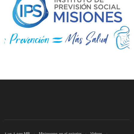
1 vs 1 con MB
Misioneros en el exterior
Videos