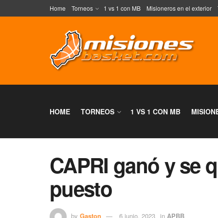
Home
Torneos
1 vs 1 con MB
Misioneros en el exterior
HOME
TORNEOS
1 VS 1 CON MB
MISION
CAPRI ganó y se q
puesto
by
Gaston
6 junio, 2023
in
APBB