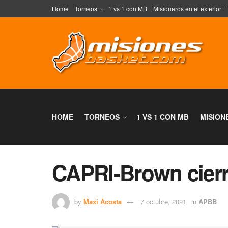
Home
Torneos
1 vs 1 con MB
Misioneros en el exterior
HOME
TORNEOS
1 VS 1 CON MB
MISION
CAPRI-Brown cierra
by
Maxi Acosta
7 octubre, 2021
in
APBB