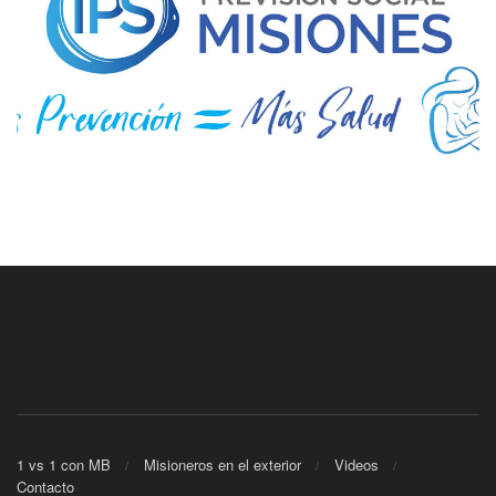
1 vs 1 con MB
Misioneros en el exterior
Videos
Contacto