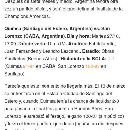
Después de siete meses y medio, Argentina tendrá otra
vez un partido oficial, y será el que defina al finalista de la
Champions Américas.
Quimsa (Santiago del Estero, Argentina) vs. San
Lorenzo (CABA, Argentina). Día y hora:
Martes 27/10,
17:00.
Dónde verlo:
DirecTV.
. Árbitros:
Fabricio Vito,
Juan Fernández y Leandro Lezcano.
. Estadio:
Obras
Sanitarias (Buenos Aires).
. Historial en la BCLA:
1-1
(Quimsa
91-84
en CABA, San Lorenzo
100-87
en
Santiago).
Parecía que este momento no llegaría más. El 13 de marzo
se enfrentaron en el Estadio Ciudad de Santiago del
Estero y, cuando Quimsa tenía la chance de liquidar 2-0
para pasar a la final tras ganar en Buenos Aires, San
Lorenzo le arrebató el festejo, le ganó 100-87 (sin público)
y forzó el tercer partido, que debía jugarse un día después.