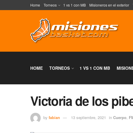
Home
Torneos
1 vs 1 con MB
Misioneros en el exterior
HOME
TORNEOS
1 VS 1 CON MB
MISION
Victoria de los pib
by
fabian
13 septiembre, 2021
in
Cuerpo
,
F