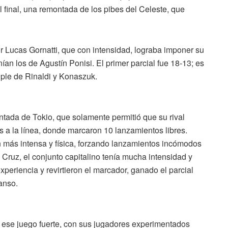
l final, una remontada de los pibes del Celeste, que
or Lucas Gornatti, que con intensidad, lograba imponer su
ían los de Agustín Ponisi. El primer parcial fue 18-13; es
riple de Rinaldi y Konaszuk.
ontada de Tokio, que solamente permitió que su rival
s a la línea, donde marcaron 10 lanzamientos libres.
n más intensa y física, forzando lanzamientos incómodos
Cruz, el conjunto capitalino tenía mucha intensidad y
xperiencia y revirtieron el marcador, ganado el parcial
anso.
 ese juego fuerte, con sus jugadores experimentados