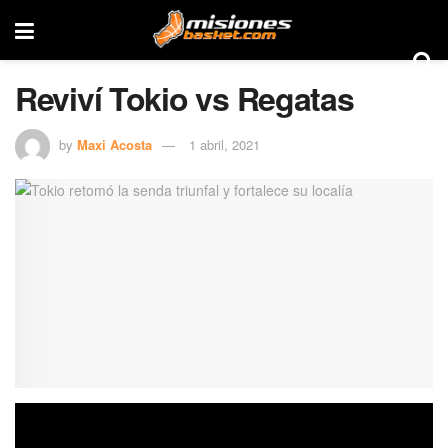
Reviví Tokio vs Regatas
by
Maxi Acosta
1 abril, 2021
Ingresá aquí y podés volver a ver la victoria de los
posadeños antes los correntinos.