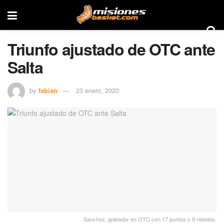
Triunfo ajustado de OTC ante
Salta
by
fabian
23 enero, 2020
Sanchez, goleador en OTC con 17 puntos y 9 rebotes.